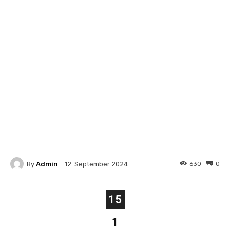
By
Admin
630
0
12. September 2024
15
1