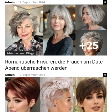
Admin
-
12. September 2024
0
Schönheit und Pflege
Romantische Frisuren, die Frauen am Date-
Abend überraschen werden
Admin
-
12. September 2024
0