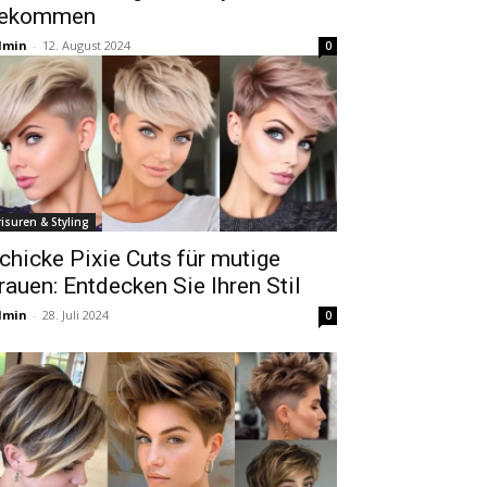
ekommen
dmin
-
12. August 2024
0
risuren & Styling
chicke Pixie Cuts für mutige
rauen: Entdecken Sie Ihren Stil
dmin
-
28. Juli 2024
0