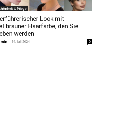
chönheit & Pflege
erführerischer Look mit
ellbrauner Haarfarbe, den Sie
ieben werden
dmin
-
14. Juli 2024
0