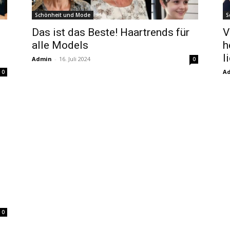
Schönheit und Mode
S
Das ist das Beste! Haartrends für
V
alle Models
h
l
Admin
-
16. Juli 2024
0
A
0
0