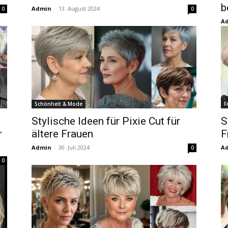
b
Admin
-
13. August 2024
0
0
A
Schönheit & Mode
F
Stylische Ideen für Pixie Cut für
S
r
ältere Frauen
F
Admin
-
30. Juli 2024
A
0
0