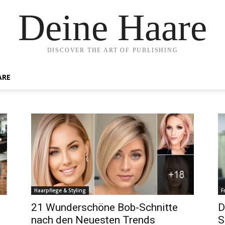
Deine Haare
DISCOVER THE ART OF PUBLISHING
ARE
Haarpflege & Styling
F
21 Wunderschöne Bob-Schnitte
D
nach den Neuesten Trends
S