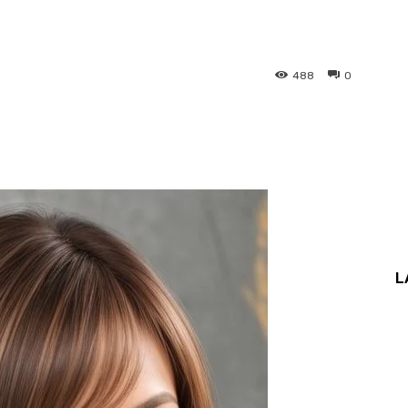
488
0
L